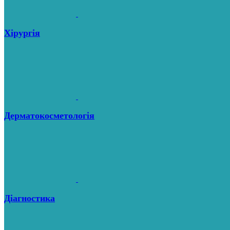
Хірургія
Дерматокосметологія
Діагностика