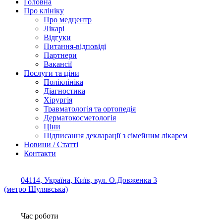
Головна
Про клініку
Про медцентр
Лікарі
Відгуки
Питання-відповіді
Партнери
Вакансії
Послуги та ціни
Поліклініка
Діагностика
Хірургія
Травматологія та ортопедія
Дерматокосметологія
Ціни
Підписання декларації з сімейним лікарем
Новини / Статті
Контакти
04114, Україна, Київ, вул. О.Довженка 3
(метро Шулявська)
Час роботи