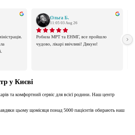
Ольга Б.
11:05 03 Aug 26
іністрація. 
Робила МРТ та ЕНМГ, все пройшло 
П
ла 
чудово, лікарі ввічливі! Дякую!
д
і.
тр у Києві
арів та комфортний сервіс для всієї родини. Наш центр
Завдяки цьому щомісяця понад 5000 пацієнтів обирають наш