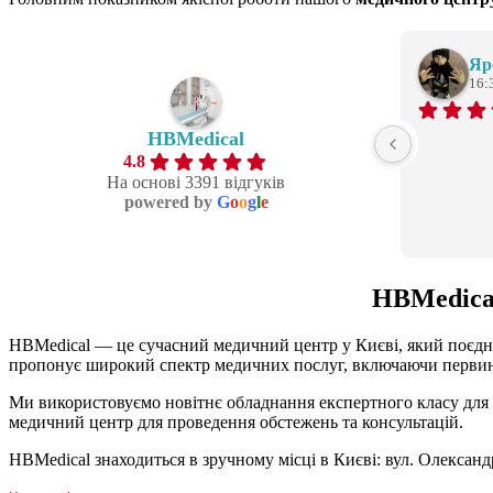
Яр
16:
HBMedical
4.8
На основі 3391 відгуків
powered by
G
o
o
g
l
e
HBMedical
HBMedical — це сучасний медичний центр у Києві, який поєднує
пропонує широкий спектр медичних послуг, включаючи первинн
Ми використовуємо новітнє обладнання експертного класу для 
медичний центр для проведення обстежень та консультацій.
HBMedical знаходиться в зручному місці в Києві: вул. Олексан