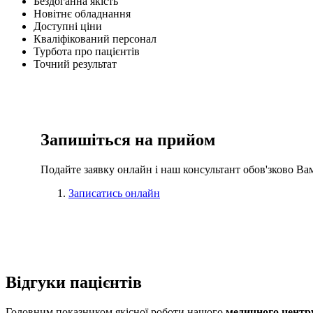
Бездоганна якість
Новітнє обладнання
Доступні ціни
Кваліфікований персонал
Турбота про пацієнтів
Точний результат
Запишіться на прийом
Подайте заявку онлайн і наш консультант обов'зково Ва
Записатись онлайн
Відгуки
пацієнтів
Головним показником якісної роботи нашого
медичного центр