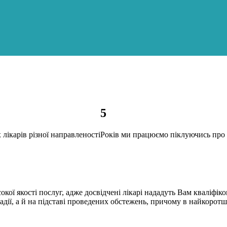
5
лікарів різної направленості
Років ми працюємо піклуючись про 
кої якості послуг, адже досвідчені лікарі нададуть Вам кваліфі
адії, а й на підставі проведених обстежень, причому в найкорот