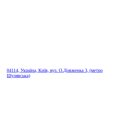
04114, Україна, Київ, вул. О.Довженка 3, (метро
Шулявська)