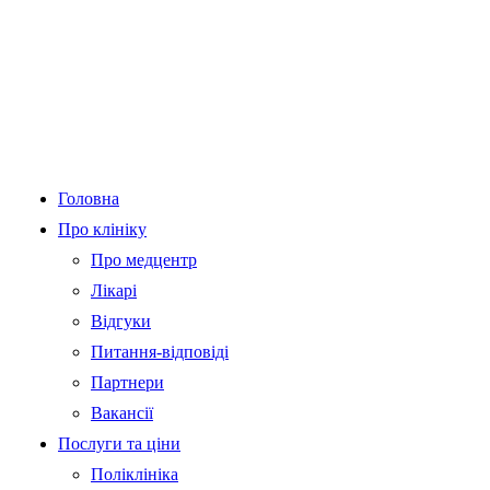
Головна
Про клініку
Про медцентр
Лікарі
Відгуки
Питання-відповіді
Партнери
Вакансії
Послуги та ціни
Поліклініка