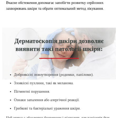
Вчасне обстеження допомагає запобігти розвитку серйозних
захворювань шкіри та обрати оптимальний метод лікування.
Дерматоскопія шкіри дозволяє
виявити такі патології шкіри:
Доброякісні новоутворення (родимки, папіломи).
Злоякісні пухлини, такі як меланома.
Пігментні порушення.
Ознаки запалення або алергічної реакції.
Грибкові та бактеріальні ураження шкіри.
Цей метод є абсолютно безпечним і підходить для пацієнтів будь-