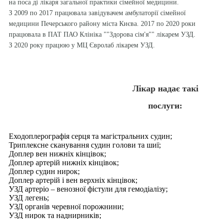
на поса ді лікаря загальної практики сімейної медицини.
З 2009 по 2017 працювала завідувачем амбулаторії сімейної
медицини Печерського району міста Києва. 2017 по 2020 роки
працювала в ПАТ ПАО Клініка ""Здорова сім'я"" лікарем УЗД.
З 2020 року працюю у МЦ Євролаб лікарем УЗД.
Лікар надає такі
послуги:
Еходоплерографія серця та магістральних судин;
Триплексне сканування судин голови та шиї;
Доплер вен нижніх кінцівок;
Доплер артерій нижніх кінцівок;
Доплер судин нирок;
Доплер артерій і вен верхніх кінцівок;
УЗД артеріо – венозної фістули для гемодіалізу;
УЗД легень;
УЗД органів черевної порожнини;
УЗД нирок та наднирників;