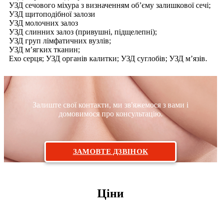
УЗД сечового міхура з визначенням об’єму залишкової сечі;
УЗД щитоподібної залози
УЗД молочних залоз
УЗД слинних залоз (привушні, підщелепні);
УЗД груп лімфатичних вузлів;
УЗД м’ягких тканин;
Ехо серця; УЗД органів калитки; УЗД суглобів; УЗД м’язів.
Залиште свої контакти, ми зв'яжемося з вами і
домовимося про консультацію.
ЗАМОВТЕ ДЗВІНОК
Ціни