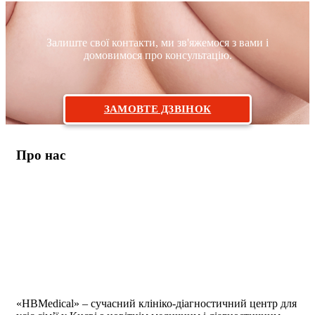
Залиште свої контакти, ми зв'яжемося з вами і
домовимося про консультацію.
ЗАМОВТЕ ДЗВІНОК
Про нас
«HBMedical» – сучасний клініко-діагностичний центр для