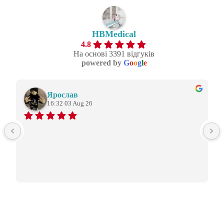
HBMedical
4.8
На основі 3391 відгуків
powered by
G
o
o
g
l
e
Ярослав
16:32 03 Aug 26