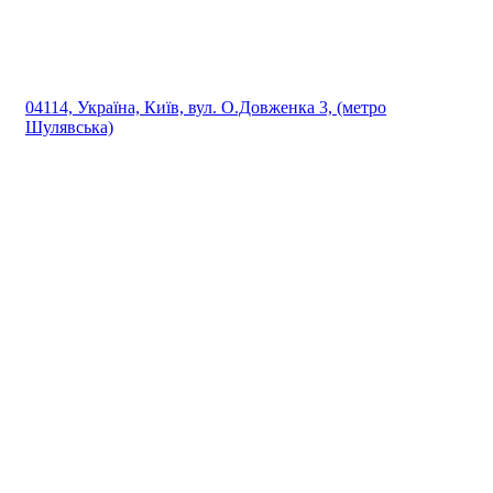
04114, Україна, Київ, вул. О.Довженка 3, (метро
Шулявська)