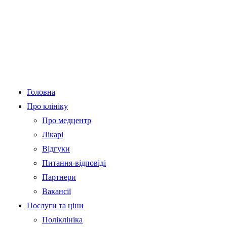
Головна
Про клініку
Про медцентр
Лікарі
Відгуки
Питання-відповіді
Партнери
Вакансії
Послуги та ціни
Поліклініка