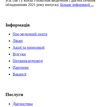
усіє сім’ї у Києві з новітнім медичним і діагностичним
обладнанням 2021 року випуску.
Більше інформації ...
Інформація
Про медичний центр
Лікарі
Акції та пропозиції
Відгуки
Питання-відповіді
Партнери
Вакансії
Послуги
Діагностика