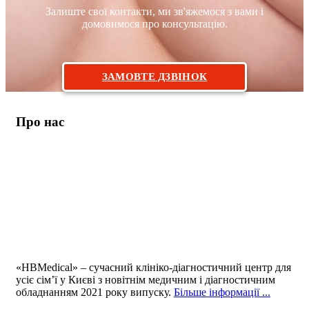
Залиште свої контакти, ми зв'яжемося з вами і
домовимося про консультацію.
ЗАМОВТЕ ДЗВІНОК
Про нас
«HBMedical» – сучасний клініко-діагностичний центр для
усіє сім’ї у Києві з новітнім медичним і діагностичним
обладнанням 2021 року випуску.
Більше інформації ...