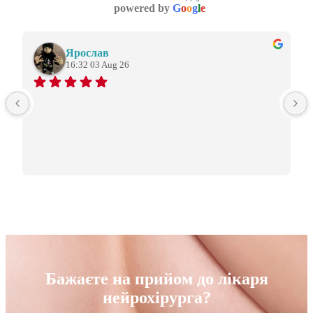
powered by
G
o
o
g
l
e
Ярослав
16:32 03 Aug 26
Бажаєте на прийом до лікаря
нейрохірурга?