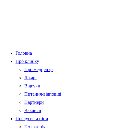
Головна
Про клініку
Про медцентр
Лікарі
Відгуки
Питання-відповіді
Партнери
Вакансії
Послуги та ціни
Поліклініка