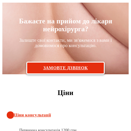
Бажаєте на прийом до лікаря
нейрохірурга?
Залиште свої контакти, ми зв'яжемося з вами і
домовимося про консультацію.
ЗАМОВТЕ ДЗВІНОК
Ціни
Ціни консультації
Первинна консультація
1200 грн