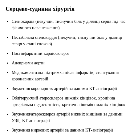
Серцево-судинна хірургія
Стенокардія (пекучий, тиснучий біль у ділянці серця під час
фізичного навантаження)
Нестабільна стенокардія (пекучий, тиснучий біль у ділянці
серця у стані спокою)
Постінфарктний кардіосклероз
Аневризми аорти
Медикаментозна підтримка після інфарктів, стентування
коронарних артерій
Звуження коронарних артерій за даними КТ-ангіографії
Облітеруючий атеросклероз нижніх кінцівок, хронічна
артеріальна недостатність, критична ішемія нижніх кінцівок
Звуження/атеросклероз артерій нижніх кінцівок за даними
УЗД, КТ-ангіографії
Звуження ниркових артерій за даними КТ-ангіографії