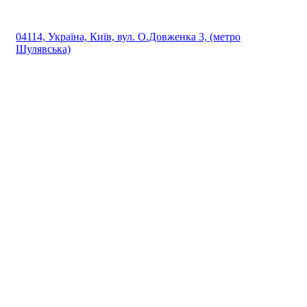
04114, Україна, Київ, вул. О.Довженка 3, (метро
Шулявська)