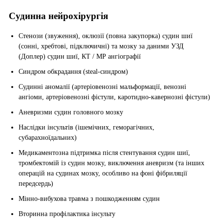
Судинна нейрохірургія
Стенози (звуження), оклюзії (повна закупорка) судин шиї
(сонні, хребтові, підключичні) та мозку за даними УЗД
(Доплер) судин шиї, КТ / МР ангіографії
Синдром обкрадання (steal-синдром)
Судинні аномалії (артеріовенозні мальформації, венозні
ангіоми, артеріовенозні фістули, каротидно-кавернозні фістули)
Аневризми судин головного мозку
Наслідки інсультів (ішемічних, геморагічних,
субарахноїдальних)
Медикаментозна підтримка після стентування судин шиї,
тромбектомій із судин мозку, виключення аневризм (та інших
операцій на судинах мозку, особливо на фоні фібриляції
передсердь)
Мінно-вибухова травма з пошкодженням судин
Вторинна профілактика інсульту