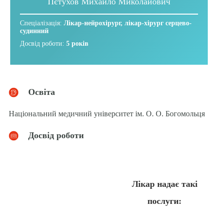
Пєтухов Михайло Миколайович
Спеціалізація:
Лікар-нейрохірург, лікар-хірург серцево-
судинний
Досвід роботи:
5 років
Освіта
Національний медичний університет ім. О. О. Богомольця
Досвід роботи
Лікар надає такі
послуги: