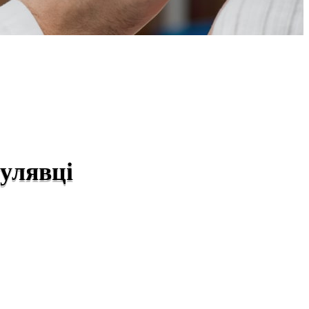
улявці