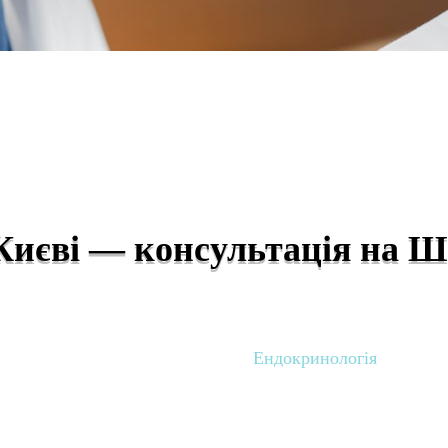
Києві — консультація на Ш
ослуги та ціни
Поліклініка
Ендокринологія
»
»