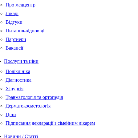
Про медцентр
Лікарі
Відгуки
Питання-відповіді
Партнери
Вакансії
Послуги та ціни
Поліклініка
Діагностика
Хірургія
Травматологія та ортопедія
Дерматокосметологія
Ціни
Підписання декларації з сімейним лікарем
Новини / Статті