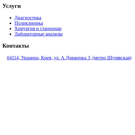
Услуги
Диагностика
Поликлиника
Хирургия и стационар
Лабораторные анализы
Контакты
04114, Украина, Киев, ул. А.Довженка 3, (метро Шулявская)