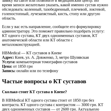
заявку на сайте или позвоните в медицинский центр. Во
время записи желательно указать, какой именно сустав нужно
обследовать: коленный, тазобедренный, плечевой, локтевой,
голеностопный, лучезапястный, кисть, стопу или другую
область.
Если у вас есть направление, сообщите его формулировку
администратору. Это поможет правильно подобрать услугу:
КТ одного сустава, КТ двух одноименных суставов, КТ
анатомической области или КТ области с
металлоконструкцией.
HBMedical — КТ суставов в Киеве
Адрес:
Киев, ул. А. Довженко, 3, метро Шулявская
Услуга:
компьютерная томография суставов
Цена:
от 1850 грн
Запись:
онлайн или по телефону
Частые вопросы о КТ суставов
Сколько стоит КТ сустава в Киеве?
В HBMedical КТ одного сустава стоит от 1850 грн без
контраста. КТ одного сустава с контрастом — 3000 грн. КТ
двух одноименных суставов — от 2600 грн. Актуальную