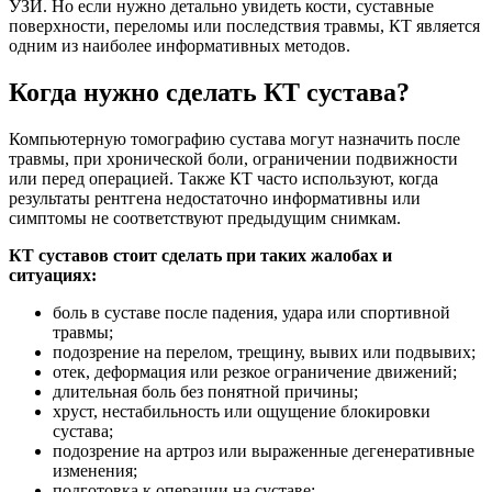
УЗИ. Но если нужно детально увидеть кости, суставные
поверхности, переломы или последствия травмы, КТ является
одним из наиболее информативных методов.
Когда нужно сделать КТ сустава?
Компьютерную томографию сустава могут назначить после
травмы, при хронической боли, ограничении подвижности
или перед операцией. Также КТ часто используют, когда
результаты рентгена недостаточно информативны или
симптомы не соответствуют предыдущим снимкам.
КТ суставов стоит сделать при таких жалобах и
ситуациях:
боль в суставе после падения, удара или спортивной
травмы;
подозрение на перелом, трещину, вывих или подвывих;
отек, деформация или резкое ограничение движений;
длительная боль без понятной причины;
хруст, нестабильность или ощущение блокировки
сустава;
подозрение на артроз или выраженные дегенеративные
изменения;
подготовка к операции на суставе;