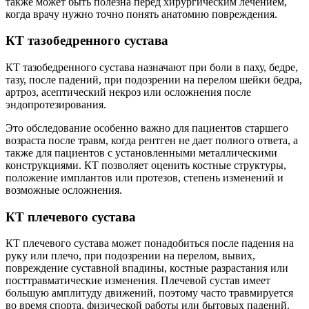
также может быть полезна перед хирургическим лечением,
когда врачу нужно точно понять анатомию повреждения.
КТ тазобедренного сустава
КТ тазобедренного сустава назначают при боли в паху, бедре,
тазу, после падений, при подозрении на перелом шейки бедра,
артроз, асептический некроз или осложнения после
эндопротезирования.
Это обследование особенно важно для пациентов старшего
возраста после травм, когда рентген не дает полного ответа, а
также для пациентов с установленными металлическими
конструкциями. КТ позволяет оценить костные структуры,
положение имплантов или протезов, степень изменений и
возможные осложнения.
КТ плечевого сустава
КТ плечевого сустава может понадобиться после падения на
руку или плечо, при подозрении на перелом, вывих,
повреждение суставной впадины, костные разрастания или
посттравматические изменения. Плечевой сустав имеет
большую амплитуду движений, поэтому часто травмируется
во время спорта, физической работы или бытовых падений.