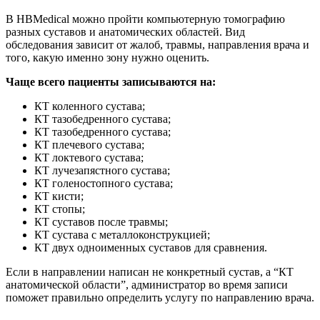
В HBMedical можно пройти компьютерную томографию
разных суставов и анатомических областей. Вид
обследования зависит от жалоб, травмы, направления врача и
того, какую именно зону нужно оценить.
Чаще всего пациенты записываются на:
КТ коленного сустава;
КТ тазобедренного сустава;
КТ тазобедренного сустава;
КТ плечевого сустава;
КТ локтевого сустава;
КТ лучезапястного сустава;
КТ голеностопного сустава;
КТ кисти;
КТ стопы;
КТ суставов после травмы;
КТ сустава с металлоконструкцией;
КТ двух одноименных суставов для сравнения.
Если в направлении написан не конкретный сустав, а “КТ
анатомической области”, администратор во время записи
поможет правильно определить услугу по направлению врача.