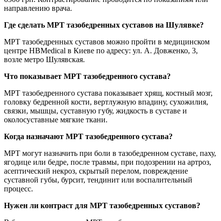
направлению врача.
Где сделать МРТ тазобедренных суставов на Шулявке?
МРТ тазобедренных суставов можно пройти в медицинском
центре HBMedical в Киеве по адресу: ул. А. Довженко, 3,
возле метро Шулявская.
Что показывает МРТ тазобедренного сустава?
МРТ тазобедренного сустава показывает хрящ, костный мозг,
головку бедренной кости, вертлужную впадину, сухожилия,
связки, мышцы, суставную губу, жидкость в суставе и
околосуставные мягкие ткани.
Когда назначают МРТ тазобедренного сустава?
МРТ могут назначить при боли в тазобедренном суставе, паху,
ягодице или бедре, после травмы, при подозрении на артроз,
асептический некроз, скрытый перелом, повреждение
суставной губы, бурсит, тендинит или воспалительный
процесс.
Нужен ли контраст для МРТ тазобедренных суставов?