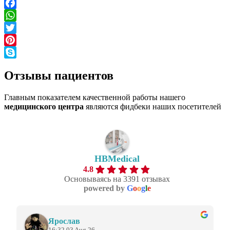
Gmail
Facebook
WhatsApp
Twitter
Pinterest
Skype
Отзывы
пациентов
Главным показателем качественной работы нашего
медицинского центра
являются фидбеки наших посетителей
HBMedical
4.8
Основываясь на 3391 отзывах
powered by
G
o
o
g
l
e
Ярослав
16:32 03 Aug 26