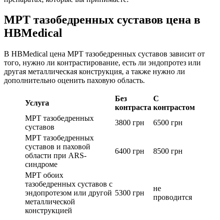
МРТ тазобедренных суставов цена в
HBMedical
В HBMedical цена МРТ тазобедренных суставов зависит от
того, нужно ли контрастирование, есть ли эндопротез или
другая металлическая конструкция, а также нужно ли
дополнительно оценить паховую область.
Без
С
Услуга
контраста
контрастом
МРТ тазобедренных
3800 грн
6500 грн
суставов
МРТ тазобедренных
суставов и паховой
6400 грн
8500 грн
области при ARS-
синдроме
МРТ обоих
тазобедренных суставов с
не
эндопротезом или другой
5300 грн
проводится
металлической
конструкцией