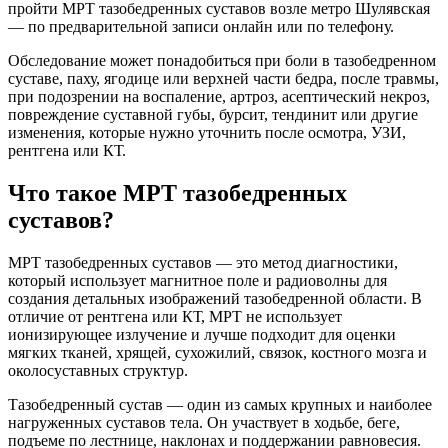
пройти МРТ тазобедренных суставов возле метро Шулявская
— по предварительной записи онлайн или по телефону.
Обследование может понадобиться при боли в тазобедренном
суставе, паху, ягодице или верхней части бедра, после травмы,
при подозрении на воспаление, артроз, асептический некроз,
повреждение суставной губы, бурсит, тендинит или другие
изменения, которые нужно уточнить после осмотра, УЗИ,
рентгена или КТ.
Что такое МРТ тазобедренных
суставов?
МРТ тазобедренных суставов — это метод диагностики,
который использует магнитное поле и радиоволны для
создания детальных изображений тазобедренной области. В
отличие от рентгена или КТ, МРТ не использует
ионизирующее излучение и лучше подходит для оценки
мягких тканей, хрящей, сухожилий, связок, костного мозга и
околосуставных структур.
Тазобедренный сустав — один из самых крупных и наиболее
нагруженных суставов тела. Он участвует в ходьбе, беге,
подъеме по лестнице, наклонах и поддержании равновесия.