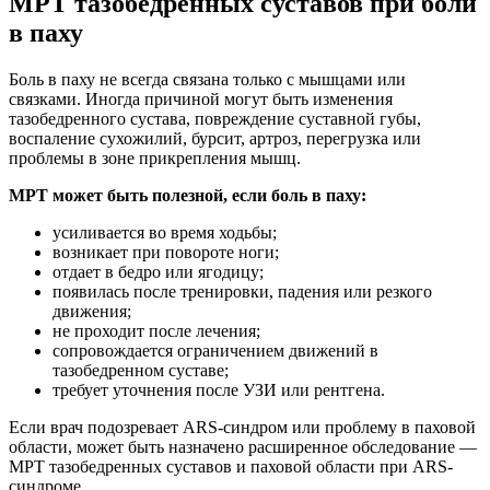
МРТ тазобедренных суставов при боли
в паху
Боль в паху не всегда связана только с мышцами или
связками. Иногда причиной могут быть изменения
тазобедренного сустава, повреждение суставной губы,
воспаление сухожилий, бурсит, артроз, перегрузка или
проблемы в зоне прикрепления мышц.
МРТ может быть полезной, если боль в паху:
усиливается во время ходьбы;
возникает при повороте ноги;
отдает в бедро или ягодицу;
появилась после тренировки, падения или резкого
движения;
не проходит после лечения;
сопровождается ограничением движений в
тазобедренном суставе;
требует уточнения после УЗИ или рентгена.
Если врач подозревает ARS-синдром или проблему в паховой
области, может быть назначено расширенное обследование —
МРТ тазобедренных суставов и паховой области при ARS-
синдроме.