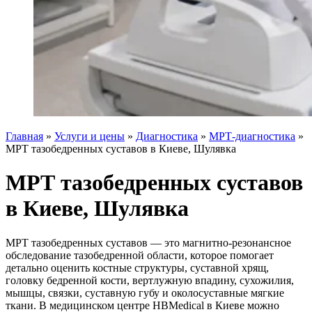
Главная
»
Услуги и цены
»
Диагностика
»
МРТ-диагностика
»
МРТ тазобедренных суставов в Киеве, Шулявка
МРТ тазобедренных суставов
в Киеве, Шулявка
МРТ тазобедренных суставов — это магнитно-резонансное
обследование тазобедренной области, которое помогает
детально оценить костные структуры, суставной хрящ,
головку бедренной кости, вертлужную впадину, сухожилия,
мышцы, связки, суставную губу и околосуставные мягкие
ткани. В медицинском центре HBMedical в Киеве можно