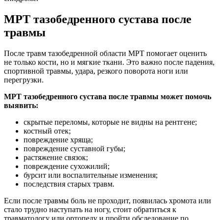
МРТ тазобедренного сустава после
травмы
После травм тазобедренной области МРТ помогает оценить
не только кости, но и мягкие ткани. Это важно после падения,
спортивной травмы, удара, резкого поворота ноги или
перегрузки.
МРТ тазобедренного сустава после травмы может помочь
выявить:
скрытые переломы, которые не видны на рентгене;
костный отек;
повреждение хряща;
повреждение суставной губы;
растяжение связок;
повреждение сухожилий;
бурсит или воспалительные изменения;
последствия старых травм.
Если после травмы боль не проходит, появилась хромота или
стало трудно наступать на ногу, стоит обратиться к
травматологу или ортопеду и пройти обследование по