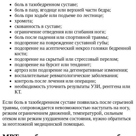
боль в тазобедренном суставе;
боль в паху, ягодице или верхней части бедра;
боль при ходьбе или подъеме по лестнице;
хромота;
скованность в суставе;
ограничение отведения или сгибания ноги;
боль после падения или спортивной травмы;
подозрение на повреждение суставной губы;
подозрение на асептический некроз головки бедренной
кости;
подозрение на скрытый или стрессовый перелом;
подозрение на бурсит или тендинит;
артроз или подозрение на дегенеративные изменения;
воспалительные ревматологические заболевания;
контроль после лечения или операции;
необходимость уточнить результаты УЗИ, рентгена или
КТ.
Если боль в тазобедренном суставе появилась после серьезной
травмы, сопровождается невозможностью наступать на ногу,
резким ограничением движений, температурой, сильным
отеком или резким ухудшением состояния, нужно обратиться
за неотложной медицинской помощью.