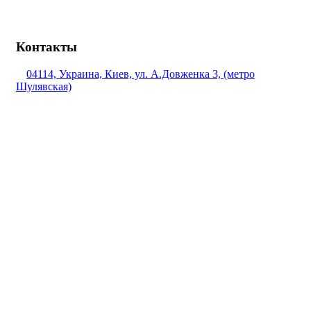
Контакты
04114, Украина, Киев, ул. А.Довженка 3, (метро
Шулявская)