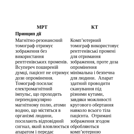
МРТ
КТ
Принцип дії
Магнітно-резонансний
Комп’ютерний
томограф отримує
томограф використовує
зображення без
рентгенівські промені
використання
для отримання
рентгенівських променів.
зображення, проте доза
Всупереч поширеній
опромінення
думці, пацієнт не отримує
мінімальна і безпечна
дози опромінення.
для людини. Апарат
Томограф посилає
здатний проводити
електромагнітний
сканування під
імпульс, що проходить
різними кутами,
перпендикулярно
завдяки можливості
магнітному полю, атоми
кругового обертання
водню, що містяться в
навколо всього тіла
організмі людини,
пацієнта. Отримані
посилають відповідний
зображення згодом
сигнал, який вловлюється
обробляються
апаратом і передає
комп’ютерною