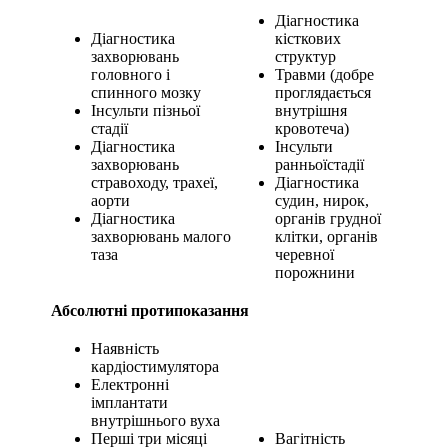
Діагностика
Діагностика
кісткових
захворювань
структур
головного і
Травми (добре
спинного мозку
проглядається
Інсульти пізньої
внутрішня
стадії
кровотеча)
Діагностика
Інсульти
захворювань
ранньоїстадії
стравоходу, трахеї,
Діагностика
аорти
судин, нирок,
Діагностика
органів грудної
захворювань малого
клітки, органів
таза
черевної
порожнини
Абсолютні протипоказання
Наявність
кардіостимулятора
Електронні
імплантати
внутрішнього вуха
Перші три місяці
Вагітність