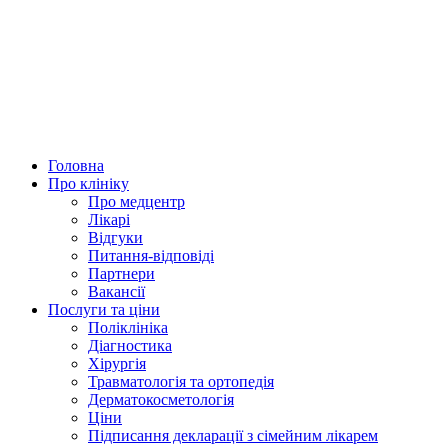
Головна
Про клініку
Про медцентр
Лікарі
Відгуки
Питання-відповіді
Партнери
Вакансії
Послуги та ціни
Поліклініка
Діагностика
Хірургія
Травматологія та ортопедія
Дерматокосметологія
Ціни
Підписання декларації з сімейним лікарем