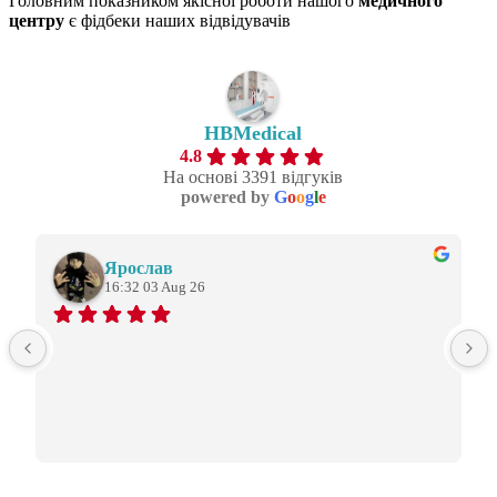
Головним показником якісної роботи нашого
медичного
центру
є фідбеки наших відвідувачів
HBMedical
4.8
На основі 3391 відгуків
powered by
G
o
o
g
l
e
Ярослав
16:32 03 Aug 26