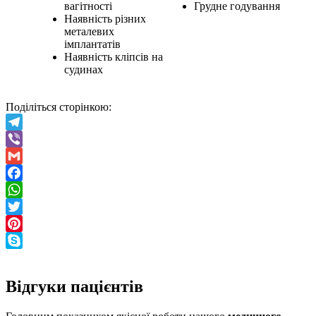
вагітності
Грудне годування
Наявність різних
металевих
імплантатів
Наявність кліпсів на
судинах
Поділіться сторінкою:
Telegram
Viber
Gmail
Facebook
WhatsApp
Twitter
Pinterest
Skype
Відгуки
пацієнтів