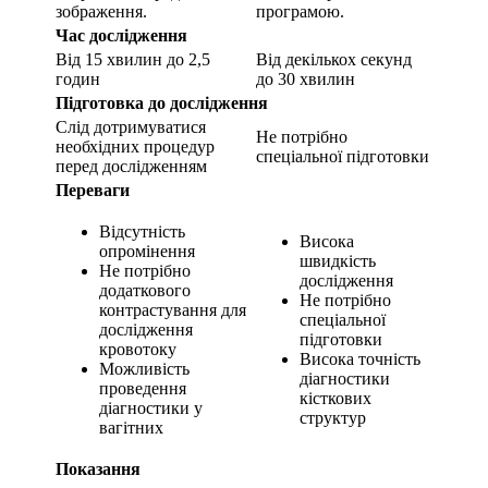
зображення.
програмою.
Час дослідження
Від 15 хвилин до 2,5
Від декількох секунд
годин
до 30 хвилин
Підготовка до дослідження
Слід дотримуватися
Не потрібно
необхідних процедур
спеціальної підготовки
перед дослідженням
Переваги
Відсутність
Висока
опромінення
швидкість
Не потрібно
дослідження
додаткового
Не потрібно
контрастування для
спеціальної
дослідження
підготовки
кровотоку
Висока точність
Можливість
діагностики
проведення
кісткових
діагностики у
структур
вагітних
Показання