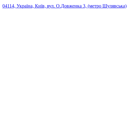
04114, Україна, Київ, вул. О.Довженка 3, (метро Шулявська)